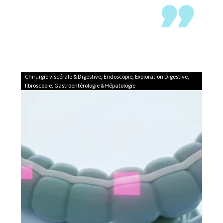
Chirurgie viscérale & Digestive
,
Endoscopie
,
Exploration Digestive
,
fibroscopie
,
Gastroentérologie & Hépatologie