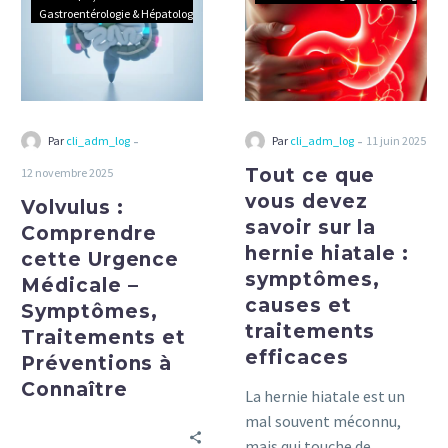
cette
vous
Gastroentérologie & Hépatologie
Urgence
devez
Médicale
savoir
–
sur
Symptômes,
la
Traitements
hernie
-
-
Par
cli_adm_log
Par
cli_adm_log
11 juin 2025
et
hiatale
Tout ce que
12 novembre 2025
Préventions
:
vous devez
Volvulus :
à
symptômes,
savoir sur la
Connaître
causes
Comprendre
hernie hiatale :
et
cette Urgence
symptômes,
traitements
Médicale –
causes et
efficaces
Symptômes,
traitements
Traitements et
efficaces
Préventions à
Connaître
La hernie hiatale est un
mal souvent méconnu,
mais qui touche de