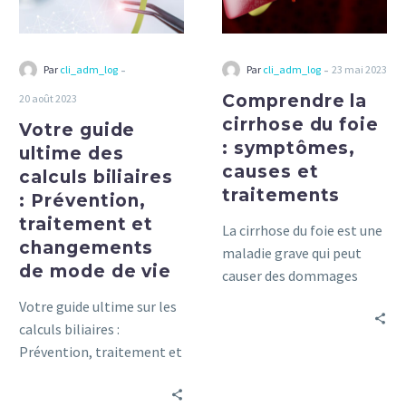
:
symptômes,
Prévention,
causes
traitement
et
-
-
Par
cli_adm_log
Par
cli_adm_log
23 mai 2023
et
traitements
Comprendre la
20 août 2023
changements
cirrhose du foie
Votre guide
de
: symptômes,
mode
ultime des
causes et
de
calculs biliaires
traitements
vie
: Prévention,
traitement et
La cirrhose du foie est une
changements
maladie grave qui peut
de mode de vie
causer des dommages
permanents. Découvrez
Votre guide ultime sur les
les symptômes, les causes
calculs biliaires :
et les traitements dans ce
Prévention, traitement et
guide complet.
changements de mode de
vie