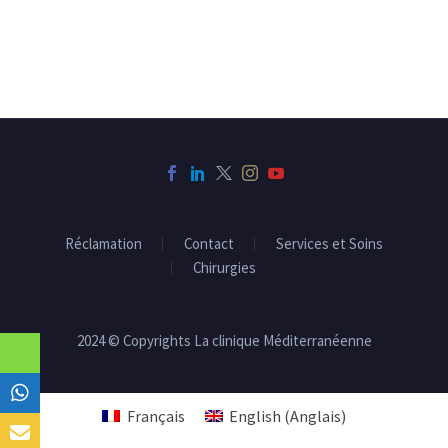
Réclamation
Contact
Services et Soins
Chirurgies
2024 © Copyrights La clinique Méditerranéenne
Français
English
(
Anglais
)