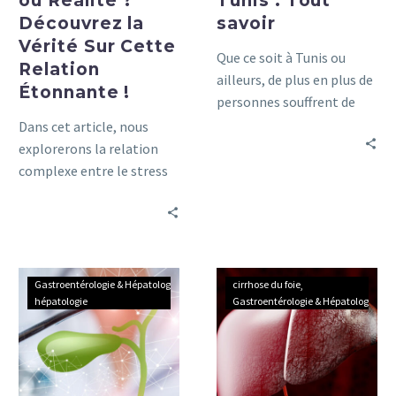
ou Réalité ?
Tunis : Tout
Étonnante
Découvrez la
savoir
!
Vérité Sur Cette
Que ce soit à Tunis ou
Relation
ailleurs, de plus en plus de
Étonnante !
personnes souffrent de
maladies digestives. Pour
Dans cet article, nous
en savoir plus sur ces
explorerons la relation
maladies, zoom sur la
complexe entre le stress
branche qui étudie la
et les ulcères, en
gastro-entérologie et
examinant les recherches
celle de l’hépatologie.
récentes et les
témoignages d’experts.
Votre
Comprendre
Gastroentérologie & Hépatologie
cirrhose du foie
guide
la
hépatologie
Gastroentérologie & Hépatologie
ultime
cirrhose
des
du
calculs
foie
biliaires
: