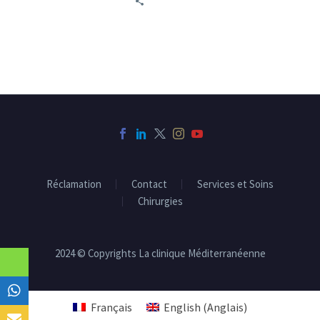
travers le monde.
guide détaillé.
Réclamation
Contact
Services et Soins
Chirurgies
2024 © Copyrights La clinique Méditerranéenne
Français
English
(
Anglais
)