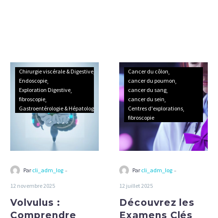
Volvulus
Découvrez
Chirurgie viscérale & Digestive
Cancer du côlon
:
les
Endoscopie
cancer du poumon
Exploration Digestive
cancer du sang
Comprendre
Examens
fibroscopie
cancer du sein
cette
Clés
Gastroentérologie & Hépatologie
Centres d'explorations
Urgence
pour
fibroscopie
Médicale
Détecter
–
le
Symptômes,
Cancer
Traitements
:
-
-
Par
cli_adm_log
Par
cli_adm_log
et
Guide
12 novembre 2025
12 juillet 2025
Préventions
Complet
Volvulus :
à
Découvrez les
et
Connaître
Conseils
Comprendre
Examens Clés