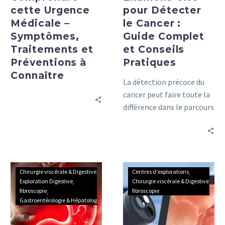
Pratiques
cette Urgence
pour Détecter
Médicale –
le Cancer :
Symptômes,
Guide Complet
Traitements et
et Conseils
Préventions à
Pratiques
Connaître
La détection précoce du
cancer peut faire toute la
différence dans le parcours
de traitement d’un
patient.
Tout
Comprendre
Chirurgie viscérale & Digestive
Centres d'explorations
ce
les
Exploration Digestive
Chirurgie viscérale & Digestive
fibroscopie
fibroscopie
que
avantages
Gastroentérologie & Hépatologie
vous
de
devez
la