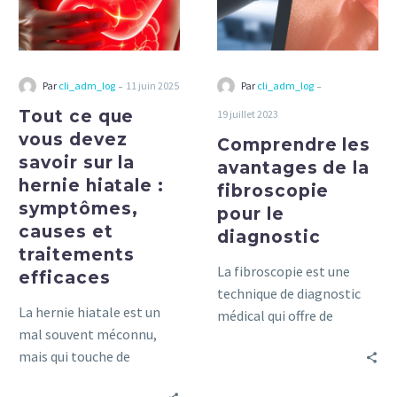
savoir
fibroscopie
sur
pour
la
le
hernie
diagnostic
-
-
Par
cli_adm_log
11 juin 2025
Par
cli_adm_log
hiatale
Tout ce que
19 juillet 2023
:
vous devez
symptômes,
Comprendre les
savoir sur la
causes
avantages de la
hernie hiatale :
et
fibroscopie
symptômes,
traitements
pour le
causes et
efficaces
diagnostic
traitements
La fibroscopie est une
efficaces
technique de diagnostic
La hernie hiatale est un
médical qui offre de
mal souvent méconnu,
nombreux avantages.
mais qui touche de
Découvrez comment elle
nombreuses personnes à
peut vous aider dans ce