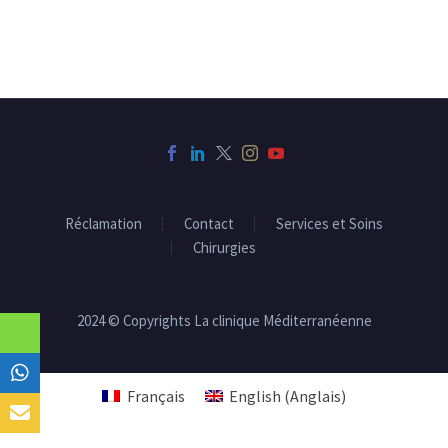
donne toutes les
chirurgie, les risques et les
informations nécessaires.
avantages.
Réclamation
Contact
Services et Soins
Chirurgies
2024 © Copyrights La clinique Méditerranéenne
Français
English
(
Anglais
)