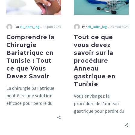
Tunisie
savoir
:
sur
Tout
la
ce
procédure
-
-
Par
cli_adm_log
18 juin 2023
Par
cli_adm_log
23 mai 2023
que
Anneau
Comprendre la
Tout ce que
Vous
gastrique
Chirurgie
vous devez
Devez
en
Bariatrique en
savoir sur la
Savoir
Tunisie
Tunisie : Tout
procédure
ce que Vous
Anneau
Devez Savoir
gastrique en
Tunisie
La chirurgie bariatrique
peut être une solution
Vous envisagez la
efficace pour perdre du
procédure de l’anneau
poids, mais il est
gastrique pour perdre du
important de comprendre
poids ? Ce guide complet
les risques et les
couvre tout ce que vous
avantages. Ce guide vous
devez savoir sur la