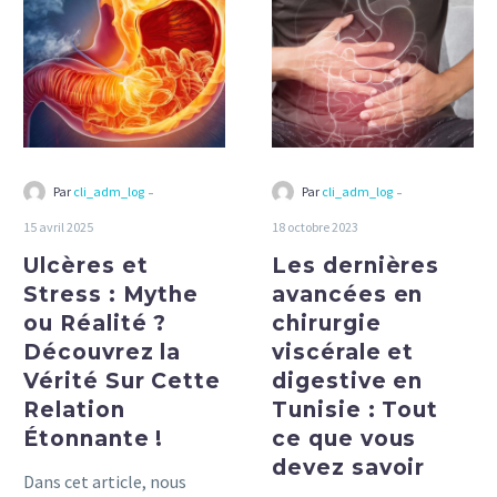
Stress
avancées
:
en
Mythe
chirurgie
ou
viscérale
Réalité
et
?
digestive
Découvrez
en
-
-
Par
cli_adm_log
Par
cli_adm_log
la
Tunisie
15 avril 2025
18 octobre 2023
Vérité
:
Ulcères et
Sur
Les dernières
Tout
Cette
ce
Stress : Mythe
avancées en
Relation
que
ou Réalité ?
chirurgie
Étonnante
vous
Découvrez la
viscérale et
!
devez
Vérité Sur Cette
digestive en
savoir
Relation
Tunisie : Tout
Étonnante !
ce que vous
devez savoir
Dans cet article, nous