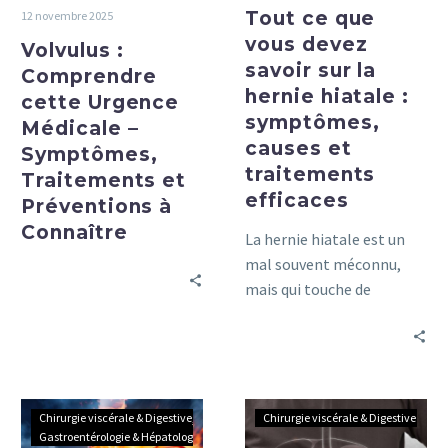
Tout ce que
12 novembre 2025
Préventions
:
vous devez
Volvulus :
à
symptômes,
savoir sur la
Connaître
causes
Comprendre
hernie hiatale :
et
cette Urgence
symptômes,
traitements
Médicale –
causes et
efficaces
Symptômes,
traitements
Traitements et
efficaces
Préventions à
Connaître
La hernie hiatale est un
mal souvent méconnu,
mais qui touche de
nombreuses personnes à
travers le monde.
Ulcères
Les
Chirurgie viscérale & Digestive
Chirurgie viscérale & Digestive
et
dernières
Gastroentérologie & Hépatologie