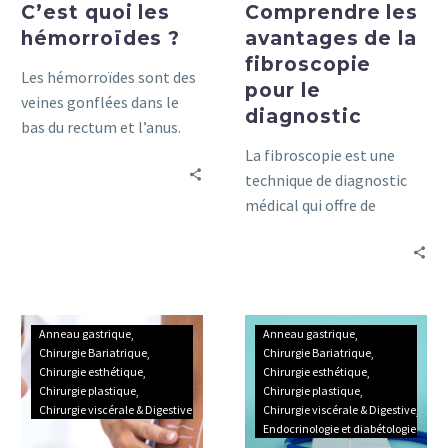
C’est quoi les
Comprendre les
hémorroïdes ?
avantages de la
fibroscopie
Les hémorroïdes sont des
pour le
veines gonflées dans le
diagnostic
bas du rectum et l’anus.
Elles résultent souvent
La fibroscopie est une
d’un effort à la selle ou
technique de diagnostic
d’une grossesse.
médical qui offre de
nombreux avantages.
Découvrez comment elle
peut vous aider dans ce
guide détaillé.
Comprendre
Tout
Anneau gastrique
Anneau gastrique
la
ce
Chirurgie Bariatrique
Chirurgie Bariatrique
Chirurgie esthétique
Chirurgie esthétique
Chirurgie
que
Chirurgie plastique
Chirurgie plastique
Bariatrique
vous
Chirurgie viscérale & Digestive
Chirurgie viscérale & Digestive
en
devez
Endocrinologie et diabétologie