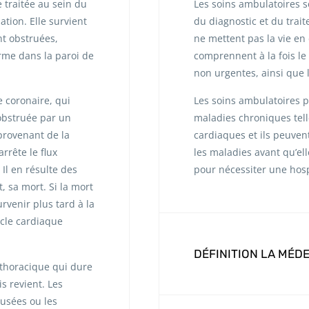
traitée au sein du
Les soins ambulatoires s
tion. Elle survient
du diagnostic et du trai
nt obstruées,
ne mettent pas la vie en
rme dans la paroi de
comprennent à la fois le 
non urgentes, ainsi que 
e coronaire, qui
Les soins ambulatoires p
obstruée par un
maladies chroniques tell
provenant de la
cardiaques et ils peuven
rrête le flux
les maladies avant qu’e
Il en résulte des
pour nécessiter une hosp
, sa mort. Si la mort
rvenir plus tard à la
scle cardiaque
DÉFINITION LA MÉDE
 thoracique qui dure
s revient. Les
ausées ou les