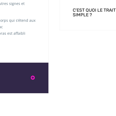
utres signes et
C'EST QUOI LE TRA
SIMPLE ?
orps qui s’étend aux
ac
as est affaibli