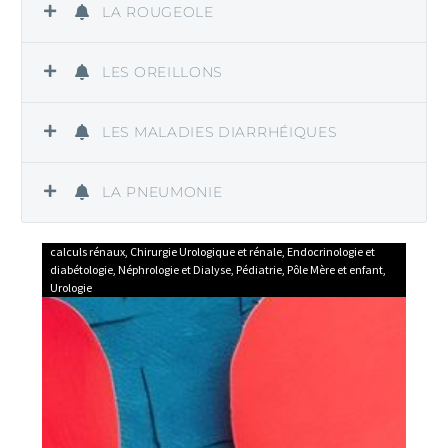
LA ROUGEOLE
LES OREILLONS
LES MALADIES DIARRHÉIQUES
LA PNEUMONIE
calculs rénaux
,
Chirurgie Urologique et rénale
,
Endocrinologie et
diabétologie
,
Néphrologie et Dialyse
,
Pédiatrie
,
Pôle Mère et enfant
,
Urologie