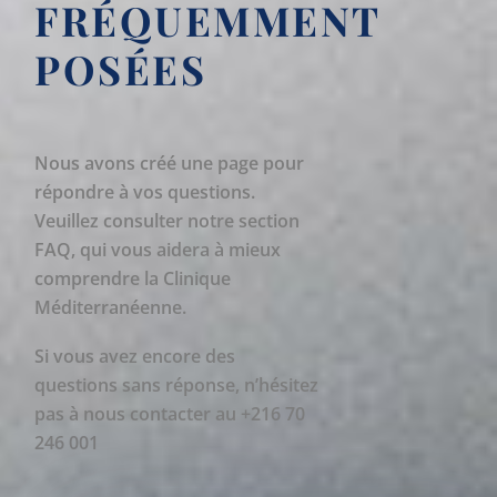
FRÉQUEMMENT
POSÉES
Nous avons créé une page pour
répondre à vos questions.
Veuillez consulter notre section
FAQ, qui vous aidera à mieux
comprendre la Clinique
Méditerranéenne.
Si vous avez encore des
questions sans réponse, n’hésitez
pas à nous contacter au +216 70
246 001