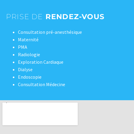
PRISE DE
RENDEZ-VOUS
Consultation pré-anesthésique
Maternité
PMA
Radiologie
Exploration Cardiaque
Dialyse
Endoscopie
Consultation Médecine