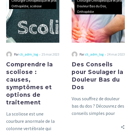
la
Conseils
Chirurgie Orthopédique et prothétique
Chirurgie Orthopédique et prothétiq
Orthopédie
scoliose
Douleur Bas du Dos
scoliose
pour
Orthopédie
:
Soulager
causes,
la
symptômes
Douleur
et
Bas
options
du
de
Dos
-
-
Par
cli_adm_log
25 mai 2023
Par
cli_adm_log
24 mai 2023
traitement
Comprendre la
Des Conseils
scoliose :
pour Soulager la
causes,
Douleur Bas du
symptômes et
Dos
options de
Vous souffrez de douleur
traitement
bas du dos ? Découvrez des
conseils simples pour
La scoliose est une
soulager votre douleur et
courbure anormale de la
retrouver votre confort.
colonne vertébrale qui