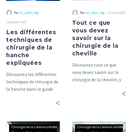
hanche
la
expliquées
chirurgie
-
-
Par
cli_adm_log
Par
cli_adm_log
16 juin 2023
de
Tout ce que
18 juillet 2023
la
vous devez
Les différentes
cheville
savoir sur la
techniques de
chirurgie de la
chirurgie de la
cheville
hanche
expliquées
Découvrez tout ce que
vous devez savoir sur la
Découvrez les différentes
chirurgie de la cheville, y
techniques de chirurgie de
compris les types de
la hanche dans ce guide
procédures, les temps de
informatif. Apprenez-en
récupération et les
plus sur les options
résultats attendus, dans
disponibles pour traiter
ce guide pratique.
les problèmes de hanche.
Comprendre
Des
Chirurgie de la colonne vertébrale
Chirurgie de la colonne vertébrale