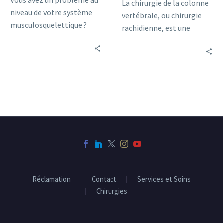
Vous avez un problème au
La chirurgie de la colonne
niveau de votre système
vertébrale, ou chirurgie
musculosquelettique ?
rachidienne, est une
Vous devez faire appel à un
procédure médicale
spécialiste qui est
destinée à améliorer le
l’orthopédiste.
fonctionnement et la
mobilité de la colonne
vertébrale.
Réclamation
Contact
Services et Soins
Chirurgies