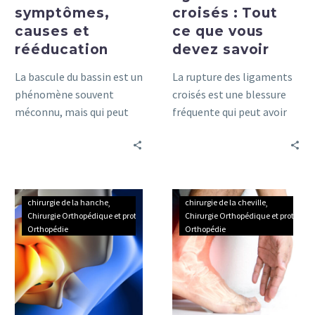
symptômes,
croisés : Tout
causes et
ce que vous
rééducation
devez savoir
La bascule du bassin est un
La rupture des ligaments
phénomène souvent
croisés est une blessure
méconnu, mais qui peut
fréquente qui peut avoir
avoir un impact
un impact significatif sur
considérable sur le
votre vie quotidienne
confort et la santé
corporelle
Les
Tout
chirurgie de la hanche
chirurgie de la cheville
différentes
ce
Chirurgie Orthopédique et prothétique
Chirurgie Orthopédique et prothétiq
Orthopédie
Orthopédie
techniques
que
de
vous
chirurgie
devez
de
savoir
la
sur