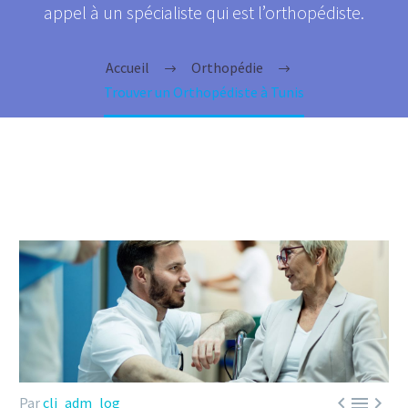
appel à un spécialiste qui est l’orthopédiste.
Accueil
Orthopédie
Trouver un Orthopédiste à Tunis



Par
cli_adm_log