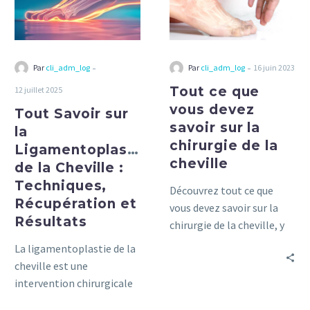
de
savoir
la
sur
Cheville
la
:
chirurgie
-
-
Par
cli_adm_log
Par
cli_adm_log
16 juin 2023
Techniques,
de
Tout ce que
12 juillet 2025
Récupération
la
vous devez
Tout Savoir sur
et
cheville
savoir sur la
Résultats
la
chirurgie de la
Ligamentoplastie
cheville
de la Cheville :
Techniques,
Découvrez tout ce que
Récupération et
vous devez savoir sur la
Résultats
chirurgie de la cheville, y
compris les types de
La ligamentoplastie de la
procédures, les temps de
cheville est une
récupération et les
intervention chirurgicale
résultats attendus, dans
qui suscite de plus en plus