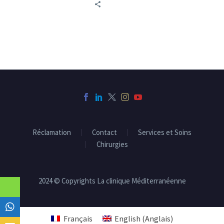
ce guide pratique.
d’intérêt, tant chez les
athlètes que chez les
personnes actives
cherchant à reprendre
leurs activités sans
douleur.
Réclamation
Contact
Services et Soins
Chirurgies
2024 © Copyrights La clinique Méditerranéenne
Français
English
(
Anglais
)