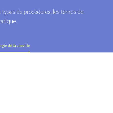
es types de procédures, les temps de
ratique.
rgie de la cheville