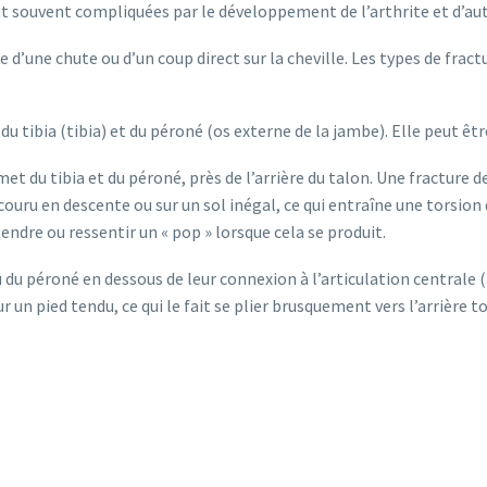
 sont souvent compliquées par le développement de l’arthrite et d’
e d’une chute ou d’un coup direct sur la cheville. Les types de fract
du tibia (tibia) et du péroné (os externe de la jambe). Elle peut êt
met du tibia et du péroné, près de l’arrière du talon. Une fracture
ru en descente ou sur un sol inégal, ce qui entraîne une torsion du
endre ou ressentir un « pop » lorsque cela se produit.
u du péroné en dessous de leur connexion à l’articulation centrale (a
un pied tendu, ce qui le fait se plier brusquement vers l’arrière 