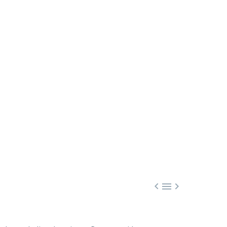


