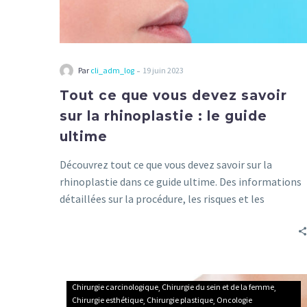
ultime
-
Par
cli_adm_log
19 juin 2023
Tout ce que vous devez savoir
sur la rhinoplastie : le guide
ultime
Découvrez tout ce que vous devez savoir sur la
rhinoplastie dans ce guide ultime. Des informations
détaillées sur la procédure, les risques et les
résultats attendus.
Tout
Chirurgie carcinologique
Chirurgie du sein et de la femme
ce
Chirurgie esthétique
Chirurgie plastique
Oncologie