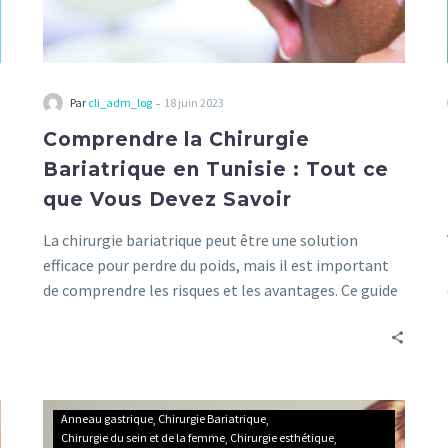
Savoir
-
Par
cli_adm_log
18 juin 2023
Comprendre la Chirurgie
Bariatrique en Tunisie : Tout ce
que Vous Devez Savoir
La chirurgie bariatrique peut être une solution
efficace pour perdre du poids, mais il est important
de comprendre les risques et les avantages. Ce guide
vous donne toutes les informations nécessaires.
Traitement
Anneau gastrique
Chirurgie Bariatrique
de
Chirurgie du sein et de la femme
Chirurgie esthétique