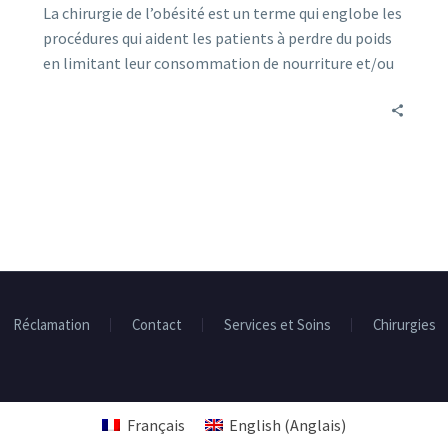
La chirurgie de l’obésité est un terme qui englobe les
procédures qui aident les patients à perdre du poids
en limitant leur consommation de nourriture et/ou
en rendant leur corps incapable d’absorber les
nutriments.
Réclamation
Contact
Services et Soins
Chirurgies
Français
English
(
Anglais
)