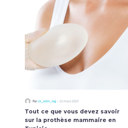
que
vous
devez
savoir
sur
la
prothèse
mammaire
en
Tunisie
-
Par
cli_adm_log
22 mars 2023
Tout ce que vous devez savoir
sur la prothèse mammaire en