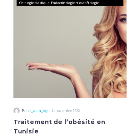
Chirurgie plastique
Endocrinologie et diabétologie
l’obésité
en
Tunisie
-
Par
cli_adm_log
11 novembre 2022
Traitement de l’obésité en
Tunisie