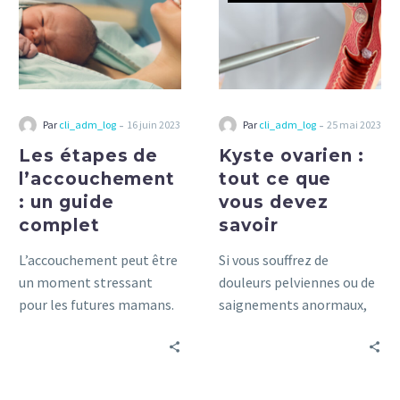
l’accouchement
tout
:
ce
un
que
guide
vous
complet
devez
savoir
-
-
Par
cli_adm_log
16 juin 2023
Par
cli_adm_log
25 mai 2023
Les étapes de
Kyste ovarien :
l’accouchement
tout ce que
: un guide
vous devez
complet
savoir
L’accouchement peut être
Si vous souffrez de
un moment stressant
douleurs pelviennes ou de
pour les futures mamans.
saignements anormaux,
Ce guide détaillé vous
vous pourriez avoir un
aidera à comprendre les
kyste ovarien. Découvrez
différentes étapes et à
tout ce que vous devez
vous préparer au mieux.
savoir sur cette condition