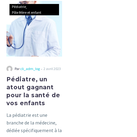
Pédiatre,
dans ce guide complet.
Pédiatrie
un
Pôle Mère et enfant
atout
gagnant
pour
la
santé
de
vos
-
Par
cli_adm_log
2 avril 2023
enfants
Pédiatre, un
atout gagnant
pour la santé de
vos enfants
La pédiatrie est une
branche de la médecine,
dédiée spécifiquement à la