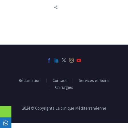
santé des enfants, depuis
qu’ils sont nés jusqu’à la
fin de leur adolescence.
Réclamation
Contact
Services et Soins
Chirurgies
2024 © Copyrights La clinique Méditerranéenne