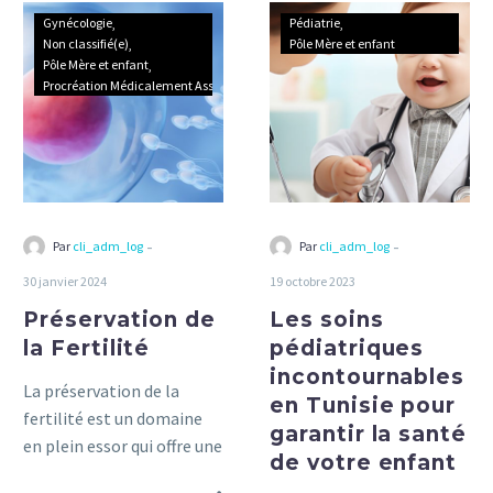
Préservation
Les
Gynécologie
Pédiatrie
de
soins
Non classifié(e)
Pôle Mère et enfant
Pôle Mère et enfant
la
pédiatriques
Procréation Médicalement Assistée
Fertilité
incontournable
en
Tunisie
pour
garantir
la
-
-
Par
cli_adm_log
Par
cli_adm_log
santé
30 janvier 2024
19 octobre 2023
de
Préservation de
Les soins
votre
enfant
la Fertilité
pédiatriques
incontournables
La préservation de la
en Tunisie pour
fertilité est un domaine
garantir la santé
en plein essor qui offre une
de votre enfant
lueur d’espoir aux hommes