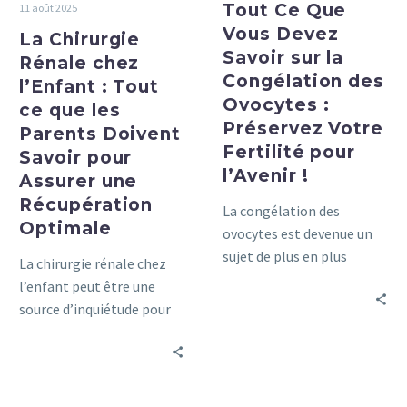
Tout Ce Que
11 août 2025
Parents
Ovocytes
Vous Devez
La Chirurgie
Doivent
:
Savoir sur la
Savoir
Préservez
Rénale chez
Congélation des
pour
Votre
l’Enfant : Tout
Ovocytes :
Assurer
Fertilité
ce que les
Préservez Votre
une
pour
Parents Doivent
Fertilité pour
Récupération
l’Avenir
Savoir pour
Optimale
l’Avenir !
!
Assurer une
Récupération
La congélation des
Optimale
ovocytes est devenue un
sujet de plus en plus
La chirurgie rénale chez
pertinent dans notre
l’enfant peut être une
société moderne, où les
source d’inquiétude pour
choix personnels et
de nombreux parents.
professionnels peuvent
impacter la santé
reproductive