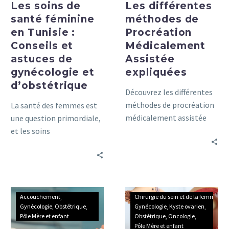
Les soins de
de
Les différentes
gynécologie
santé féminine
méthodes de
et
en Tunisie :
Procréation
d’obstétrique
Conseils et
Médicalement
astuces de
Assistée
gynécologie et
expliquées
d’obstétrique
Découvrez les différentes
méthodes de procréation
La santé des femmes est
médicalement assistée
une question primordiale,
(PMA) dans ce guide
et les soins
complet. Informez-vous
gynécologiques et
sur les options
obstétriques jouent un
disponibles pour les
rôle essentiel dans le
couples qui rencontrent
bien-être de chaque
Les
Kyste
des difficultés à concevoir.
femme.
Accouchement
Chirurgie du sein et de la femme
étapes
ovarien
Gynécologie
Obstétrique
Gynécologie
Kyste ovarien
Pôle Mère et enfant
Obstétrique
Oncologie
de
:
Pôle Mère et enfant