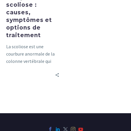
scoliose :
causes,
symptômes et
options de
traitement
La scoliose est une
courbure anormale de la
colonne vertébrale qui
peut causer des douleurs
et des problèmes
respiratoires. Découvrez
les causes, les symptômes
et les options de
traitement dans ce guide
complet.