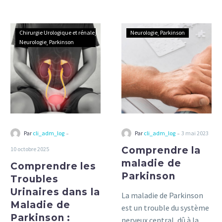
Comprendre
Comprendre
Chirurgie Urologique et rénale
Neurologie
Parkinson
les
la
Neurologie
Parkinson
Troubles
maladie
Urinaires
de
dans
Parkinson
la
Maladie
de
Parkinson
-
-
Par
cli_adm_log
Par
cli_adm_log
3 mai 2023
:
Comprendre la
10 octobre 2025
Symptômes,
maladie de
Comprendre les
Causes
Parkinson
et
Troubles
Solutions
Urinaires dans la
La maladie de Parkinson
Maladie de
est un trouble du système
Parkinson :
nerveux central, dû à la