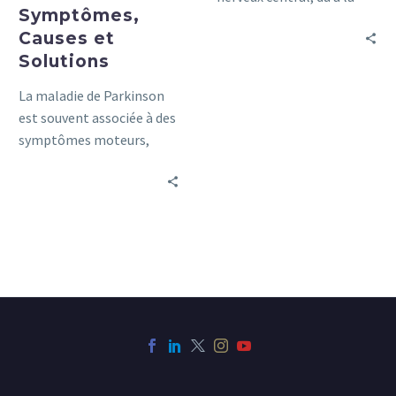
Symptômes,
destruction des cellules
Causes et
nerveuses.
Solutions
La maladie de Parkinson
est souvent associée à des
symptômes moteurs,
mais un aspect méconnu
et pourtant crucial
concerne les troubles
urinaires.