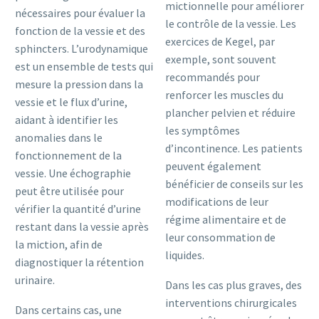
mictionnelle pour améliorer
nécessaires pour évaluer la
le contrôle de la vessie. Les
fonction de la vessie et des
exercices de Kegel, par
sphincters. L’urodynamique
exemple, sont souvent
est un ensemble de tests qui
recommandés pour
mesure la pression dans la
renforcer les muscles du
vessie et le flux d’urine,
plancher pelvien et réduire
aidant à identifier les
les symptômes
anomalies dans le
d’incontinence. Les patients
fonctionnement de la
peuvent également
vessie. Une échographie
bénéficier de conseils sur les
peut être utilisée pour
modifications de leur
vérifier la quantité d’urine
régime alimentaire et de
restant dans la vessie après
leur consommation de
la miction, afin de
liquides.
diagnostiquer la rétention
urinaire.
Dans les cas plus graves, des
interventions chirurgicales
Dans certains cas, une