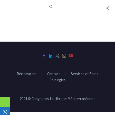
tous âges et de tous
Découvrez les
horizons. Dans ce guide
symptômes, les causes et
complet, vous découvrirez
les traitements dans ce
les symptômes, les causes
guide complet.
et les traitements de
cette maladie, ainsi que
des conseils pour prévenir
le cancer du poumon.
Réclamation
Contact
Services et Soins
Chirurgies
2024 © Copyrights La clinique Méditerranéenne