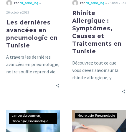
Tunisie
-
-
Par
cli_adm_log
Par
cli_adm_log
25 mai 2023
Rhinite
26 octobre 2023
Allergique :
Les dernières
Symptômes,
avancées en
Causes et
pneumologie en
Traitements en
Tunisie
Tunisie
A travers les dernières
Découvrez tout ce que
avancées en pneumologie,
vous devez savoir sur la
notre souffle reprend vie.
rhinite allergique, y
La pneumologie moderne
compris ses symptômes,
offre des solutions
ses causes et les
innovantes pour
traitements disponibles,
améliorer notre capacité
dans ce guide complet.
respiratoire et notre bien-
Comprendre
Comprendre
être global.
cancer du poumon
Neurologie
Pneumologie
le
l’apnée
Oncologie
Pneumologie
cancer
du