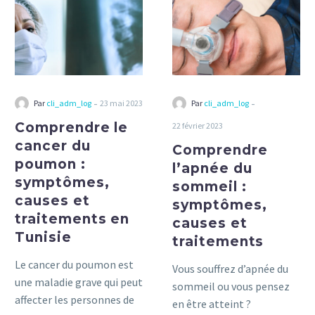
du
sommeil
poumon
:
:
symptômes,
symptômes,
causes
causes
et
et
traitements
-
-
Par
cli_adm_log
23 mai 2023
Par
cli_adm_log
traitements
Comprendre le
22 février 2023
en
cancer du
Tunisie
Comprendre
poumon :
l’apnée du
symptômes,
sommeil :
causes et
symptômes,
traitements en
causes et
Tunisie
traitements
Le cancer du poumon est
Vous souffrez d’apnée du
une maladie grave qui peut
sommeil ou vous pensez
affecter les personnes de
en être atteint ?