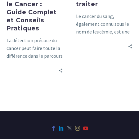
le Cancer :
traiter
Guide Complet
Le cancer du sang,
et Conseils
également connu sous le
Pratiques
nom de leucémie, est une
maladie grave qui affecte
La détection précoce du
les cellules sanguines.
cancer peut faire toute la
Découvrez dans cet article
différence dans le parcours
les causes, les symptômes
de traitement d’un
et les options de
patient.
traitement pour le cancer
du sang.