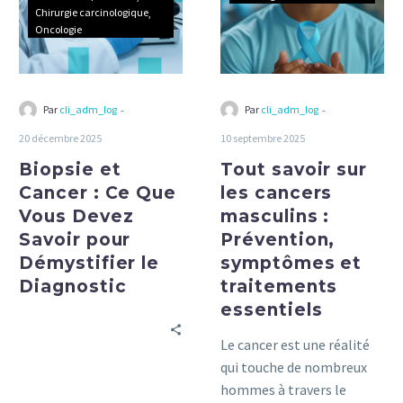
Ce
cancers
Chirurgie carcinologique
Oncologie
Que
masculins
Vous
:
Devez
Prévention,
Savoir
symptômes
-
-
Par
cli_adm_log
Par
cli_adm_log
pour
et
20 décembre 2025
10 septembre 2025
Démystifier
traitements
Biopsie et
le
Tout savoir sur
essentiels
Diagnostic
Cancer : Ce Que
les cancers
Vous Devez
masculins :
Savoir pour
Prévention,
Démystifier le
symptômes et
Diagnostic
traitements
essentiels
Le cancer est une réalité
qui touche de nombreux
hommes à travers le