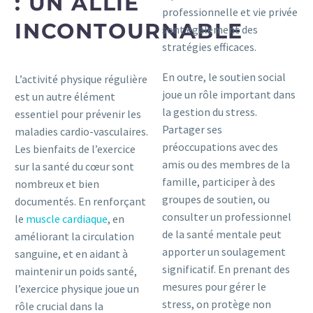
: UN ALLIÉ
professionnelle et vie privée
INCONTOURNABLE
sont également des
stratégies efficaces.
En outre, le soutien social
L’activité physique régulière
joue un rôle important dans
est un autre élément
la gestion du stress.
essentiel pour prévenir les
Partager ses
maladies cardio-vasculaires.
préoccupations avec des
Les bienfaits de l’exercice
amis ou des membres de la
sur la santé du cœur sont
famille, participer à des
nombreux et bien
groupes de soutien, ou
documentés. En renforçant
consulter un professionnel
le
muscle cardiaque
, en
de la santé mentale peut
améliorant la circulation
apporter un soulagement
sanguine, et en aidant à
significatif. En prenant des
maintenir un poids santé,
mesures pour gérer le
l’exercice physique joue un
stress, on protège non
rôle crucial dans la